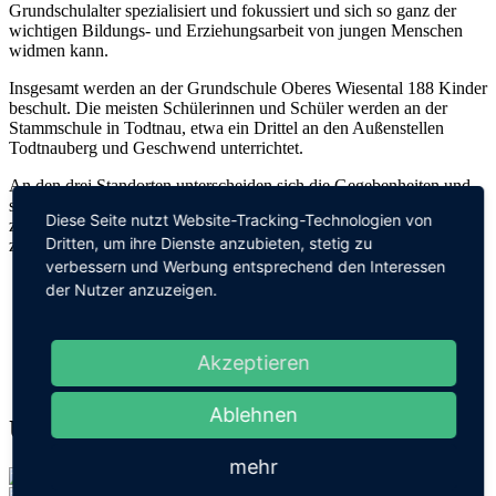
Grundschulalter spezialisiert und fokussiert und sich so ganz der
wichtigen Bildungs- und Erziehungsarbeit von jungen Menschen
widmen kann.
Insgesamt werden an der Grundschule Oberes Wiesental 188 Kinder
beschult. Die meisten Schülerinnen und Schüler werden an der
Stammschule in Todtnau, etwa ein Drittel an den Außenstellen
Todtnauberg und Geschwend unterrichtet.
An den drei Standorten unterscheiden sich die Gegebenheiten und
somit auch die Unterrichtskonzepte und Arbeitsweisen.
Als
Diese Seite nutzt Website-Tracking-Technologien von
zertifizierte Naturpark-Schule verbinden uns Schwerpunktthemen
Dritten, um ihre Dienste anzubieten, stetig zu
zur Region Südschwarzwald, die wir leben und gestalten.
verbessern und Werbung entsprechend den Interessen
der Nutzer anzuzeigen.
Akzeptieren
Ablehnen
Unsere Standorte
mehr