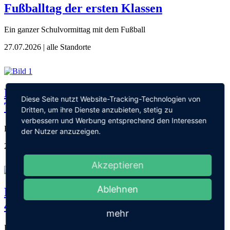
Fußballtag der ersten Klassen
Ein ganzer Schulvormittag mit dem Fußball
27.07.2026
| alle Standorte
Ereignisreiche Schulwochen am Standort
Diese Seite nutzt Website-Tracking-Technologien von
Todtnauberg
Dritten, um ihre Dienste anzubieten, stetig zu
verbessern und Werbung entsprechend den Interessen
Ein gelungener Abschluss des Schuljahres
der Nutzer anzuzeigen.
27.07.2026
| Todtnauberg
Akzeptieren
Ablehnen
Naturparkmodul "Tourismus" der Klasse
4
mehr
Besuch in der Touristeninformation in Todtnau