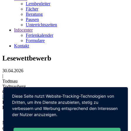
Lernbegleiter
Fächer
Beratung
Pausen
Unterrichtszeiten
Infocenter
Ferienkalender
Formulare
Kontakt
Lesewettbewerb
30.04.2026
|
Todtnau
Todtnauberg
Geschwend
Diese Seite nutzt Website-Tracking-Technologien von
Dritten, um ihre Dienste anzubieten, stetig zu
Die Kinder begeistern mit starken Leistungen beim
Lesewettbewerb
verbessern und Werbung entsprechend den Interessen
der Nutzer anzuzeigen.
Mit großer Spannung und viel Begeisterung fand am Donnerstag,
den 30. April, der diesjährige Lesewettbewerb der Grundschule