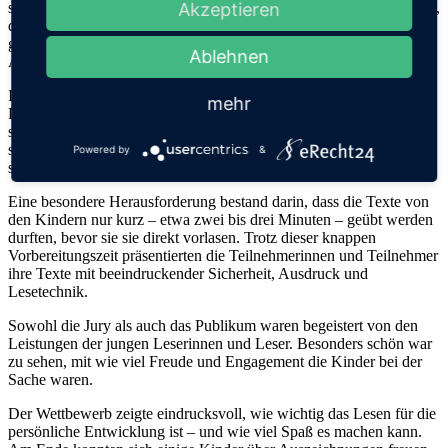
Akzeptieren
statt. Ein besonderer Dank gilt Frau Schneider, die es ermöglicht hat,
dass die Veranstaltung im Haus des Gastes stattfinden konnte. Der
großzügige Raum bot den idealen Rahmen für diesen besonderen
Ablehnen
Anlass.
Im Vorfeld des Wettbewerbs wurden in allen Klassen die besten
mehr
Leserinnen und Leser ausgewählt. Jede Klasse schickte ihre
stärksten Teilnehmerinnen und Teilnehmer ins Rennen, sodass
schließlich alle Standorte der Schule gegeneinander antraten. Dies
Powered by
&
sorgte für eine besonders spannende und vielfältige Konkurrenz.
Eine besondere Herausforderung bestand darin, dass die Texte von
den Kindern nur kurz – etwa zwei bis drei Minuten – geübt werden
durften, bevor sie sie direkt vorlasen. Trotz dieser knappen
Vorbereitungszeit präsentierten die Teilnehmerinnen und Teilnehmer
ihre Texte mit beeindruckender Sicherheit, Ausdruck und
Lesetechnik.
Sowohl die Jury als auch das Publikum waren begeistert von den
Leistungen der jungen Leserinnen und Leser. Besonders schön war
zu sehen, mit wie viel Freude und Engagement die Kinder bei der
Sache waren.
Der Wettbewerb zeigte eindrucksvoll, wie wichtig das Lesen für die
persönliche Entwicklung ist – und wie viel Spaß es machen kann.