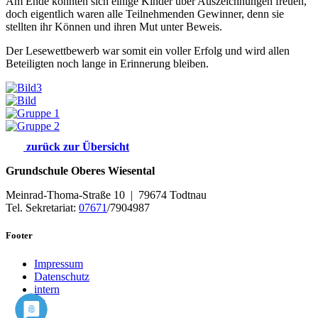
Am Ende konnten sich einige Kinder über Auszeichnungen freuen,
doch eigentlich waren alle Teilnehmenden Gewinner, denn sie
stellten ihr Können und ihren Mut unter Beweis.
Der Lesewettbewerb war somit ein voller Erfolg und wird allen
Beteiligten noch lange in Erinnerung bleiben.
zurück zur Übersicht
Grundschule Oberes Wiesental
Meinrad-Thoma-Straße 10 | 79674 Todtnau
Tel. Sekretariat:
07671
/7904987
Footer
Impressum
Datenschutz
intern
by