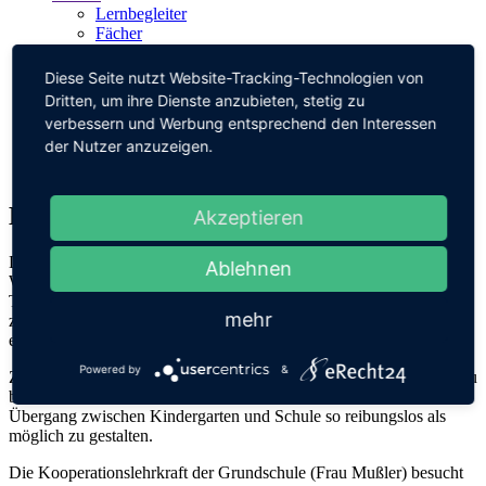
Lernbegleiter
Fächer
Beratung
Pausen
Diese Seite nutzt Website-Tracking-Technologien von
Unterrichtszeiten
Dritten, um ihre Dienste anzubieten, stetig zu
Infocenter
verbessern und Werbung entsprechend den Interessen
Ferienkalender
der Nutzer anzuzeigen.
Formulare
Kontakt
Kindergärten
Akzeptieren
Die Kindergärten Präg, Todtnauberg, Schlechtnau, der
Ablehnen
Waldkindergarten Todtnau sowie der katholische Kindergarten
Todtnau arbeiten eng mit der Grundschule Oberes Wiesental
mehr
zusammen um Entwicklungs- und Lernprozesse bei den Kindern zu
erkennen und zu fördern.
Powered by
&
Ziele dabei sind, den individuellen Entwicklungsstand der Kinder zu
bestimmen und die Kinder auf die Schule vorzubereiten um den
Übergang zwischen Kindergarten und Schule so reibungslos als
möglich zu gestalten.
Die Kooperationslehrkraft der Grundschule (Frau Mußler) besucht