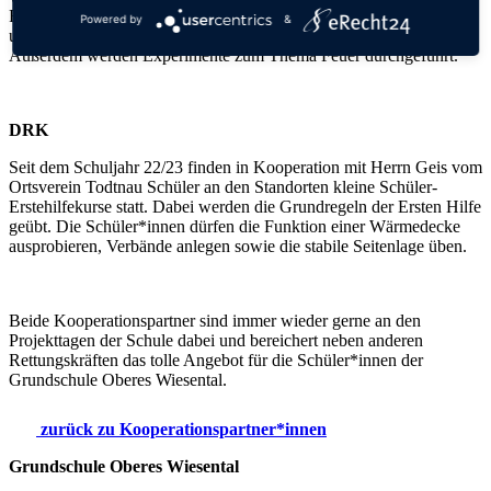
Feuerwehr, die Ausrüstung der Feuerwehrmänner und -frauen, die
Powered by
&
unterschiedlichen Fahrzeuge sowie das Feuerlöschen erfahren.
Außerdem werden Experimente zum Thema Feuer durchgeführt.
DRK
Seit dem Schuljahr 22/23 finden in Kooperation mit Herrn Geis vom
Ortsverein Todtnau Schüler an den Standorten kleine Schüler-
Erstehilfekurse statt.
Dabei werden die Grundregeln der Ersten Hilfe
geübt. Die Schüler*innen dürfen die Funktion einer Wärmedecke
ausprobieren, Verbände anlegen sowie die stabile Seitenlage üben.
Beide Kooperationspartner sind immer wieder gerne an den
Projekttagen der Schule dabei und bereichert neben anderen
Rettungskräften das tolle Angebot für die Schüler*innen der
Grundschule Oberes Wiesental.
zurück zu Kooperationspartner*innen
Grundschule Oberes Wiesental